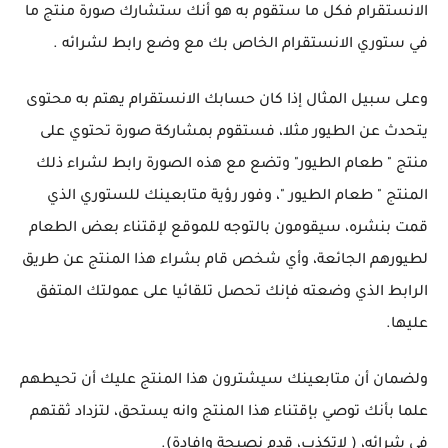
الانستقرام فكل ما ستقوم به هو أنك ستشارك صورة منتج ما
في ستوري الانستقرام الخاص بك مع وضع رابط لشرائه .
وعلى سبيل المثال إذا كان حسابك الانستقرام يهتم به محتوى
يتحدث عن الطيور مثلا، فستقوم بمشاركة صورة تحتوي على
منتج " طعام الطيور" وتضع مع هذه الصورة رابط لشراء ذلك
المنتج " طعام الطيور "، وفور رؤية متابعينك للستوري الذي
قمت بنشره، سيقومون بالتوجه للموقع لإقتناء بعض الطعام
لطيورهم الجائعة، وأي شخص قام بشراء هذا المنتج عن طريق
الرابط الذي وضعته فإنك تحصل تلقائيا على عمولتك المتفق
عليها.
ولضمان أن متابعينك سيشترون هذا المنتج عليك أن تحيطهم
علما بأنك توصي بإقتناء هذا المنتج وانه يستحق، لتزداد ثقتهم
في شرائه، ( لاتكذب، قدم نصيحة وإفادة).