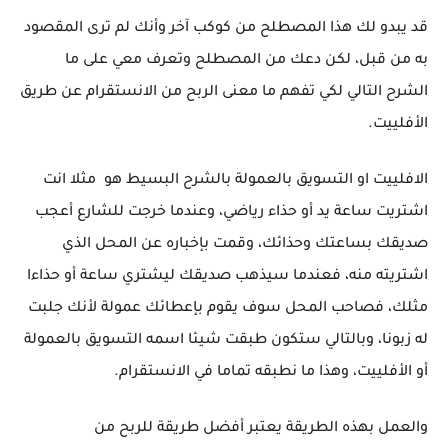
قد يبدو لك هذا المصطلح من كوكب آخر وأنك لم ترى المقصود
به من قبل، لكن دعك من المصطلح وتعرف معي على ما
الشرح التالي لكي تفهم ما معنى الربح من الانستقرام عن طريق
الأفلييت.
الافلييت او التسويق بالعمولة بالشرح البسيط هو مثلا انت
اشتريت ساعة يد أو حذاء رياضي، وعندما خرجت للشارع أعجب
صديقك بساعتك وحذائك، وقمت بإخباره عن المحل الذي
اشتريته منه، فعندما سيذهب صديقك ليشتري ساعة أو حذاءا
مثلك، فصاحب المحل سوف يقوم بإعطائك عمولة لأنك جلبت
له زبونا، وبالتالي ستكون طبقت شيئا اسمه التسويق بالعمولة
أو الأفلييت، وهذا ما نطبقه تماما في الانستقرام.
والعمل بهذه الطريقة يعتبر أفضل طريقة للربح من