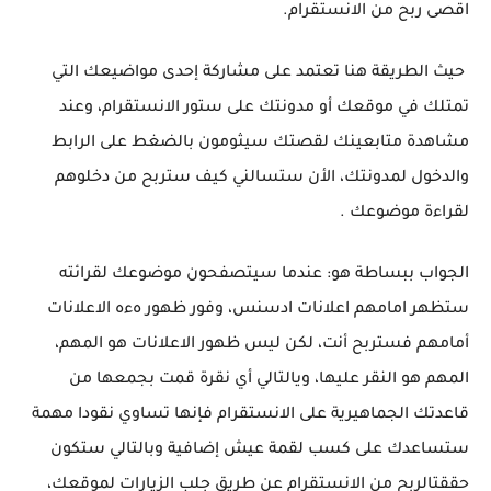
اقصى ربح من الانستقرام.
حيث الطريقة هنا تعتمد على مشاركة إحدى مواضيعك التي
تمتلك في موقعك أو مدونتك على ستور الانستقرام، وعند
مشاهدة متابعينك لقصتك سيثومون بالضغط على الرابط
والدخول لمدونتك، الأن ستسالني كيف ستربح من دخلوهم
لقراءة موضوعك .
الجواب ببساطة هو: عندما سيتصفحون موضوعك لقرائته
ستظهر امامهم اعلانات ادسنس، وفور ظهور هءه الاعلانات
أمامهم فستربح أنت، لكن ليس ظهور الاعلانات هو المهم،
المهم هو النقر عليها، ويالتالي أي نقرة قمت بجمعها من
قاعدتك الجماهيرية على الانستقرام فإنها تساوي نقودا مهمة
ستساعدك على كسب لقمة عيش إضافية وبالتالي ستكون
حققتالربح من الانستقرام عن طريق جلب الزيارات لموقعك،