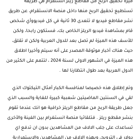
ميزة تحقيق الربح من مقاطع ريلز انستقرام هي طريقة
تستطيع تحقيق الربح منها داخل منصة الانستقرام، عن طريق
نشر مقاطع فيديو لا تتعدى 30 ثانية في كل فيديووأي شخص
قام بمشاهدة فيديو الريلز الخاص بك، فستكون رابحا، ولكن
للأسف هذه الميزة لم تصل بعد للدول العربية ولكن لا تقلق،
حيث هناك أخبار موثوقة المصدر على أنه سيتم وأخيرا اطلاق
هذه الميزة في الشهور الاولى لسنة 2024 ، لتتمم على الكثير من
الدول العربية بعد طول انتظارنا لها .
وتم إطلاق هذه خصيصا لمنافسة الكبار أمثال التيكتوك الذي
لقي في السنتين الماضيتين شعبية كبيرة للغاية والسبب الذي
جعل طريقة الربح من مقاطع الريلز خرافية هو انك عندما تقوم
بنشر مقطع ريلز . فتلقائيا منصة انستغرام بين الفينة والأخرى
تساعدك على جلب الالاف من المشاهدين بدون ان تدفع اي
دولار في الترويج، وبهذه الالاف من المشاهدين والاستمرارية