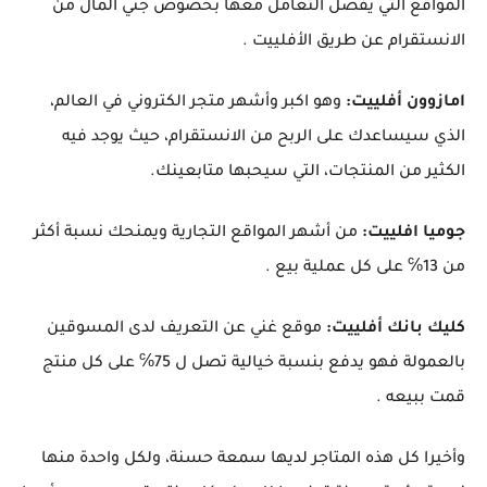
المواقع التي يفضل التعامل معها بخصوص جني المال من
الانستقرام عن طريق الأفلييت .
امازوون أفلييت:
وهو اكبر وأشهر متجر الكتروني في العالم،
الذي سيساعدك على الربح من الانستقرام، حيث يوجد فيه
الكثير من المنتجات، التي سيحبها متابعينك.
جوميا افلييت:
من أشهر المواقع التجارية ويمنحك نسبة أكثر
من 13℅ على كل عملية بيع .
كليك بانك أفلييت:
موقع غني عن التعريف لدى المسوقين
بالعمولة فهو يدفع بنسبة خيالية تصل ل 75℅ على كل منتج
قمت ببيعه .
وأخيرا كل هذه المتاجر لديها سمعة حسنة، ولكل واحدة منها